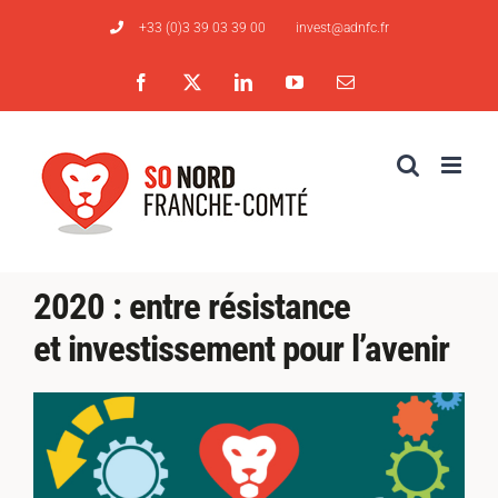
Passer
+33 (0)3 39 03 39 00
invest@adnfc.fr
au
contenu
Facebook
X
LinkedIn
YouTube
Email
2020 : entre résistance
et investissement pour l’avenir