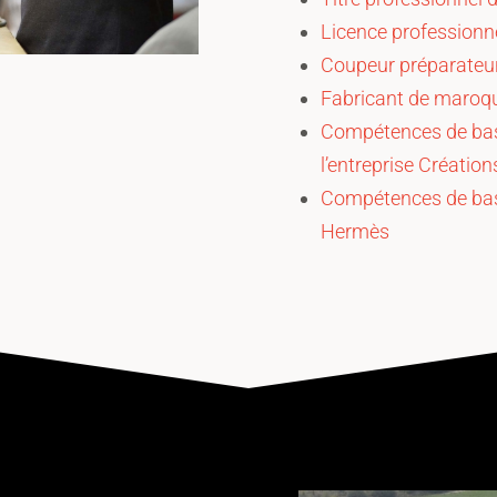
Licence professionnel
Coupeur préparateu
Fabricant de maroqui
Compétences de base
l’entreprise Créations
Compétences de base
Hermès