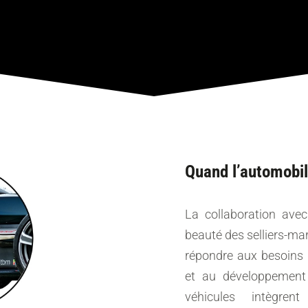
Quand l’automobil
La collaboration avec 
beauté des selliers-mar
répondre aux besoins 
et au développement
véhicules intègre