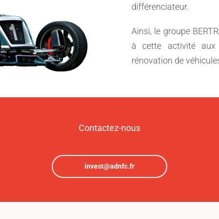
différenciateur.
Ainsi, le groupe BERT
à cette activité aux
rénovation de véhicule
Contactez-nous
invest@adnfc.fr