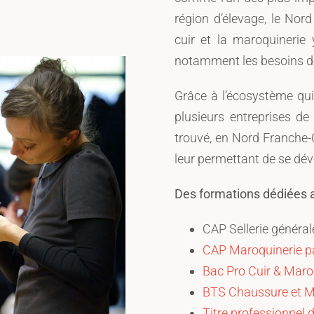
région d’élevage, le Nor
cuir et la maroquinerie 
notamment les besoins de 
Grâce à l’écosystème qui 
plusieurs entreprises de l
trouvé, en Nord Franche-
leur permettant de se dév
Des formations dédiées au
CAP Sellerie général
CAP Maroquinerie pa
Bac Pro Cuir & Maro
BTS Chaussure et M
Titre professionnel d