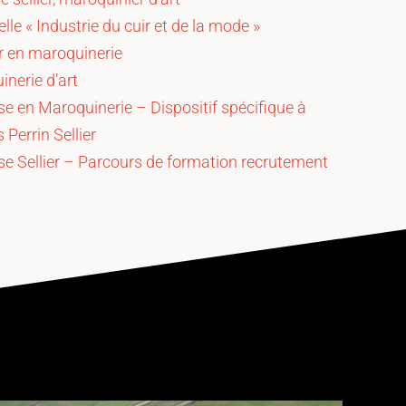
le « Industrie du cuir et de la mode »
r en maroquinerie
nerie d’art
 en Maroquinerie – Dispositif spécifique à
 Perrin Sellier
 Sellier – Parcours de formation recrutement