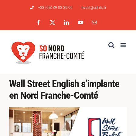
Passer
+33 (0)3 39 03 39 00
invest@adnfc.fr
au
contenu
Facebook
X
LinkedIn
YouTube
Email
Wall Street English s’implante
en Nord Franche-Comté