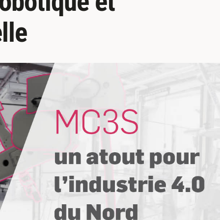
robotique et
lle