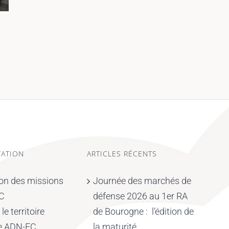
Retour sur la visite du
La filière industrie de l
GIFAS des 28 et 29 mai
Fondation Pluriel :
23 juin 2026
performance industrielle
inclusion des personnes
situation de handicap
23 juin 2026
ATION
ARTICLES RÉCENTS
ion des missions
Journée des marchés de
FC
défense 2026 au 1er RA
e territoire
de Bourogne : l’édition de
de ADN-FC
la maturité