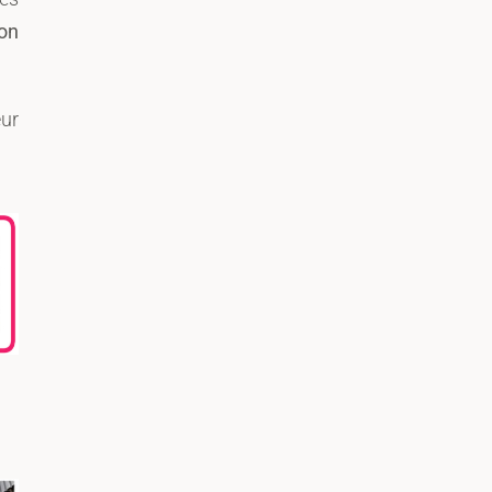
on
ur