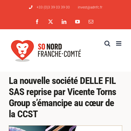
Passer
+33 (0)3 39 03 39 00
invest@adnfc.fr
au
contenu
Facebook
X
LinkedIn
YouTube
Email
La nouvelle société DELLE FIL
SAS reprise par Vicente Torns
Group s’émancipe au cœur de
la CCST