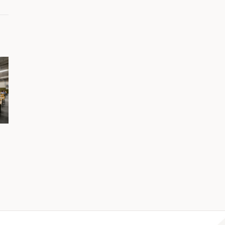
Retour sur la visite du
La filière industrie de l
GIFAS des 28 et 29 mai
Fondation Pluriel :
23 juin 2026
performance industrielle
inclusion des personnes
situation de handicap
23 juin 2026