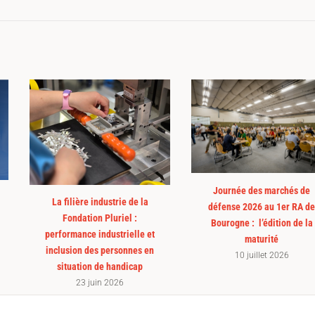
Journée des marchés de
La filière industrie de la
défense 2026 au 1er RA de
Fondation Pluriel :
Bourogne : l’édition de la
performance industrielle et
maturité
inclusion des personnes en
10 juillet 2026
situation de handicap
23 juin 2026