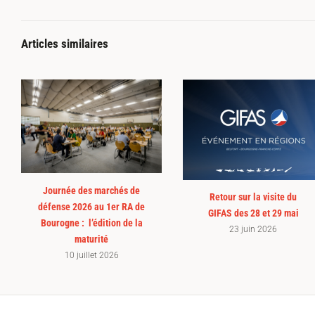
Articles similaires
Journée des marchés de
Retour sur la visite du
défense 2026 au 1er RA de
GIFAS des 28 et 29 mai
Bourogne : l’édition de la
23 juin 2026
maturité
10 juillet 2026