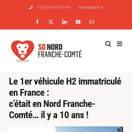
Passer
+33 (0)3 39 03 39 00
invest@adnfc.fr
au
contenu
Facebook
X
LinkedIn
YouTube
Email
Le 1er véhicule H2 immatriculé
en France :
c’était en Nord Franche-
Comté… il y a 10 ans !