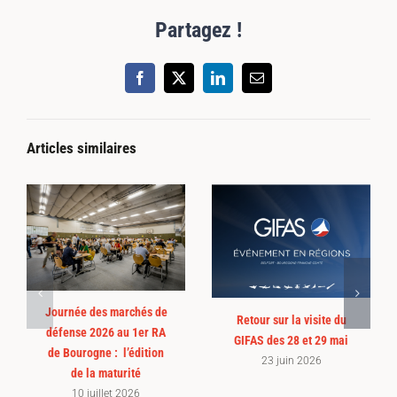
Partagez !
Facebook
X
LinkedIn
Email
Articles similaires
Journée des marchés de
Retour sur la visite du
défense 2026 au 1er RA
GIFAS des 28 et 29 mai
de Bourogne : l’édition
23 juin 2026
de la maturité
10 juillet 2026