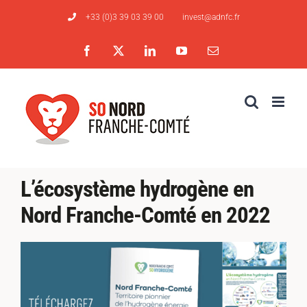
Passer
+33 (0)3 39 03 39 00
invest@adnfc.fr
au
contenu
Facebook
X
LinkedIn
YouTube
Email
L’écosystème hydrogène en
Nord Franche-Comté en 2022