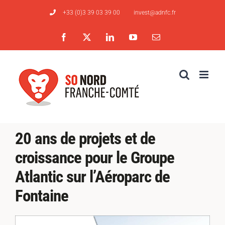
Passer
+33 (0)3 39 03 39 00
invest@adnfc.fr
au
contenu
Facebook
X
LinkedIn
YouTube
Email
20 ans de projets et de
croissance pour le Groupe
Atlantic sur l’Aéroparc de
Fontaine