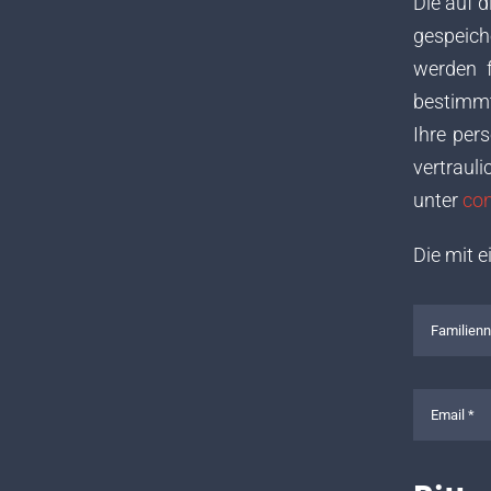
Die auf 
gespeich
werden 
bestimmt
Ihre per
vertraul
unter
con
Die mit 