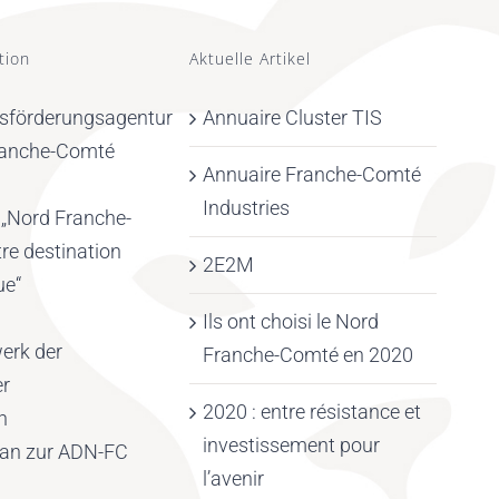
tion
Aktuelle Artikel
tsförderungsagentur
Annuaire Cluster TIS
ranche-Comté
Annuaire Franche-Comté
Industries
 „Nord Franche-
re destination
2E2M
ue“
Ils ont choisi le Nord
erk der
Franche-Comté en 2020
er
2020 : entre résistance et
n
investissement pour
lan zur ADN-FC
l’avenir