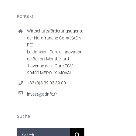
Kontakt
Wirtschaftsförderungsagentur
der Nordfranche-Comté(ADN-
FC)
La Jonxion, Parc d’innovation
de Belfort Montbéliard
1 avenue de la Gare TGV
90400 MEROUX-MOVAL
+33 (0)3 39 03 39 00
invest@adnfc.fr
Suche
Search