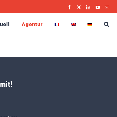
Facebook
X
LinkedIn
YouTube
Emai
uell
Agentur
mit!