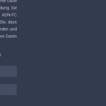
ner Datei
dung. Sie
n ADN-FC
Sie, dass
erden und
hre Daten
r