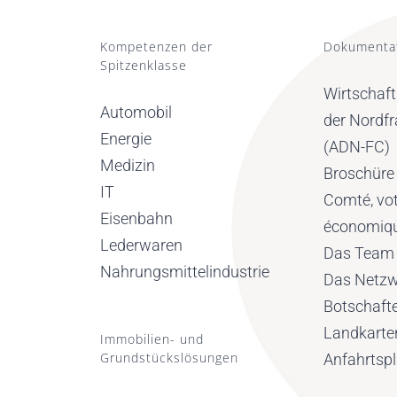
Kompetenzen der
Dokumenta
Spitzenklasse
Wirtschaf
Automobil
der Nordf
Energie
(ADN-FC)
Medizin
Broschüre
IT
Comté, vot
Eisenbahn
économiq
Lederwaren
Das Team
Nahrungsmittelindustrie
Das Netzw
Botschaft
Landkarte
Immobilien- und
Grundstückslösungen
Anfahrtsp