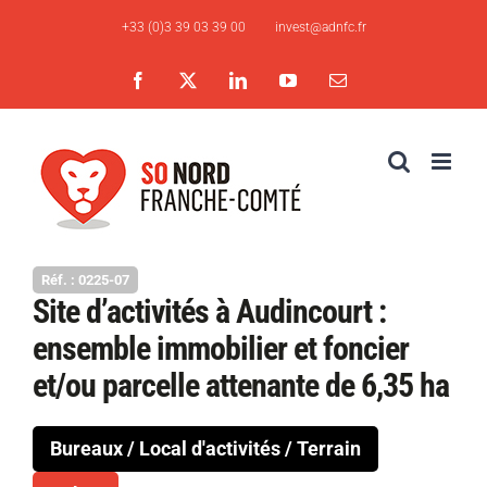
Skip
+33 (0)3 39 03 39 00
invest@adnfc.fr
to
content
Facebook
X
LinkedIn
YouTube
Email
Réf. : 0225-07
Site d’activités à Audincourt :
ensemble immobilier et foncier
et/ou parcelle attenante de 6,35 ha
Bureaux / Local d'activités / Terrain