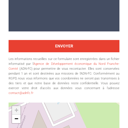
Les informations recueillies sur ce formulaire sont enregistrées dans un fichier
informatisé par l'
Agence de Développement économique du Nord Franche-
Comté
(ADN-FC) pour permettre de vous recontacter. Elles sont conservées
pendant 1 an et sont destinées aux missions de l’ADN-FC. Conformément au
RGPD, nous vous informons que vos coordonnées ne seront pas transmises à
des tiers et que notre base de données reste confidentielle. Vous pouvez
exercer votre droit d’accès aux données vous concernant à l'adresse
contact@adnfc.fr
+
−