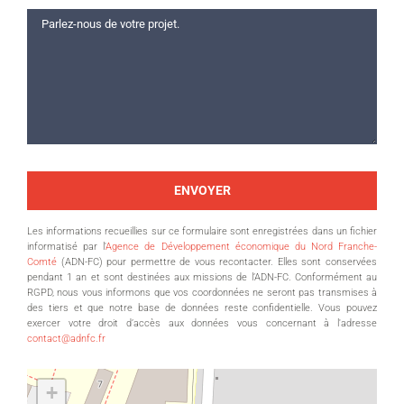
Les informations recueillies sur ce formulaire sont enregistrées dans un fichier
informatisé par l'
Agence de Développement économique du Nord Franche-
Comté
(ADN-FC) pour permettre de vous recontacter. Elles sont conservées
pendant 1 an et sont destinées aux missions de l’ADN-FC. Conformément au
RGPD, nous vous informons que vos coordonnées ne seront pas transmises à
des tiers et que notre base de données reste confidentielle. Vous pouvez
exercer votre droit d’accès aux données vous concernant à l'adresse
contact@adnfc.fr
+