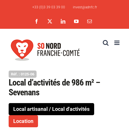
Skip
+33 (0)3 39 03 39 00
invest@adnfc.fr
to
content
Facebook
X
LinkedIn
YouTube
Email
Réf. : 0125-06
Local d’activités de 986 m² –
Sevenans
Local artisanal / Local d'activités
Location