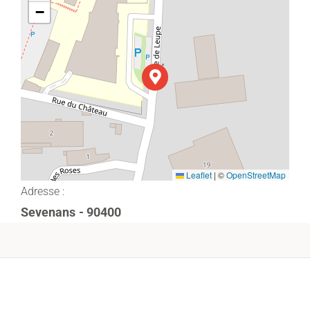
−
Leaflet
|
©
OpenStreetMap
Adresse :
Sevenans
- 90400