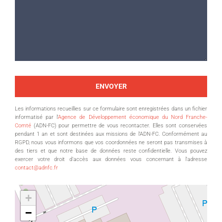
Les informations recueillies sur ce formulaire sont enregistrées dans un fichier
informatisé par l'
Agence de Développement économique du Nord Franche-
Comté
(ADN-FC) pour permettre de vous recontacter. Elles sont conservées
pendant 1 an et sont destinées aux missions de l’ADN-FC. Conformément au
RGPD, nous vous informons que vos coordonnées ne seront pas transmises à
des tiers et que notre base de données reste confidentielle. Vous pouvez
exercer votre droit d’accès aux données vous concernant à l'adresse
contact@adnfc.fr
+
−