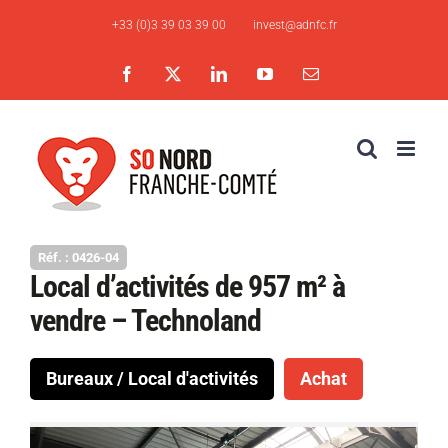
Skip
+33 (0)3 39 03 39 00
invest@adnfc.fr
to
content
Facebook
X
LinkedIn
YouTube
Email
Réf. : 0426-04
Local d’activités de 957 m² à
vendre – Technoland
Bureaux / Local d'activités
Achat