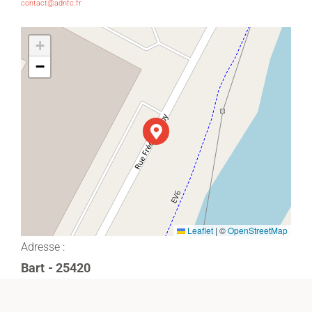
contact@adnfc.fr
+
−
Leaflet
|
©
OpenStreetMap
Adresse :
Bart
- 25420