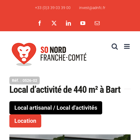
Skip
+33 (0)3 39 03 39 00
invest@adnfc.fr
to
content
Facebook
X
LinkedIn
YouTube
Email
Réf. : 0526-02
Local d’activité de 440 m² à Bart
Local artisanal / Local d'activités
Location