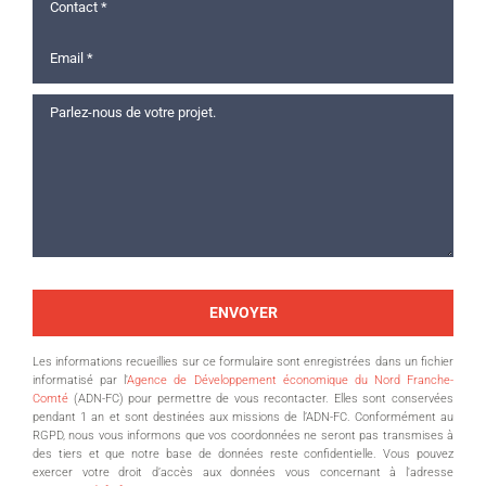
Les informations recueillies sur ce formulaire sont enregistrées dans un fichier
informatisé par l'
Agence de Développement économique du Nord Franche-
Comté
(ADN-FC) pour permettre de vous recontacter. Elles sont conservées
pendant 1 an et sont destinées aux missions de l’ADN-FC. Conformément au
RGPD, nous vous informons que vos coordonnées ne seront pas transmises à
des tiers et que notre base de données reste confidentielle. Vous pouvez
exercer votre droit d’accès aux données vous concernant à l'adresse