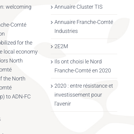
on: welcoming
Annuaire Cluster TIS
Annuaire Franche-Comté
nche-Comté
Industries
on
ilized for the
2E2M
the local economy
ors North
Ils ont choisi le Nord
Comté
Franche-Comté en 2020
f the North
2020 : entre résistance et
Comté
investissement pour
p) to ADN-FC
l’avenir
S