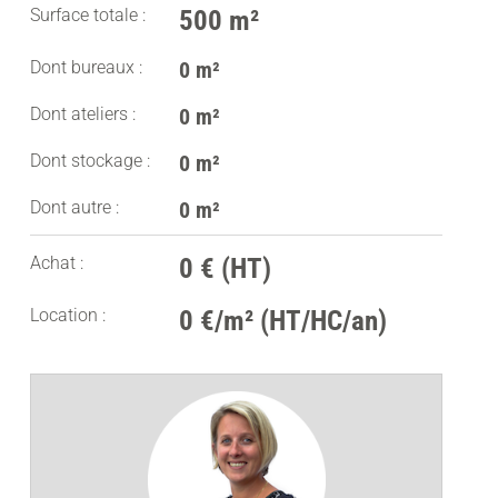
Surface totale :
500 m²
Dont bureaux :
0 m²
Dont ateliers :
0 m²
Dont stockage :
0 m²
Dont autre :
0 m²
Achat :
0 € (HT)
Location :
0 €/m² (HT/HC/an)