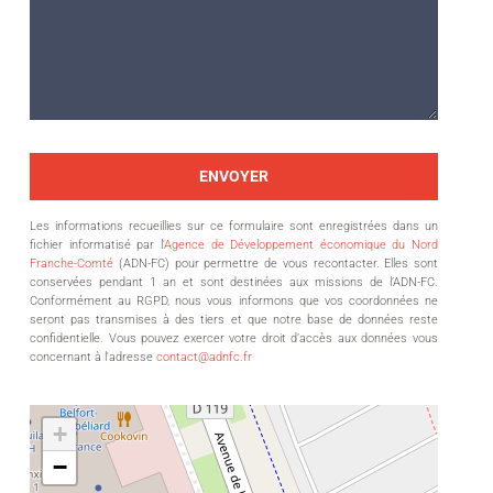
Les informations recueillies sur ce formulaire sont enregistrées dans un
fichier informatisé par l'
Agence de Développement économique du Nord
Franche-Comté
(ADN-FC) pour permettre de vous recontacter. Elles sont
conservées pendant 1 an et sont destinées aux missions de l’ADN-FC.
Conformément au RGPD, nous vous informons que vos coordonnées ne
seront pas transmises à des tiers et que notre base de données reste
confidentielle. Vous pouvez exercer votre droit d’accès aux données vous
concernant à l'adresse
contact@adnfc.fr
+
−