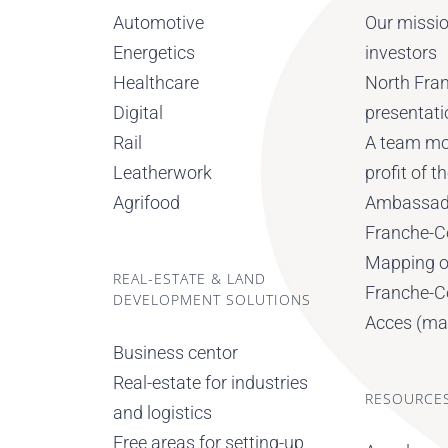
Automotive
Our missi
Energetics
investors
Healthcare
North Fra
Digital
presentati
Rail
A team mob
Leatherwork
profit of 
Agrifood
Ambassad
Franche-
Mapping o
REAL-ESTATE & LAND
Franche-
DEVELOPMENT SOLUTIONS
Acces (ma
Business centor
Real-estate for industries
RESOURCE
and logistics
Free areas for setting-up