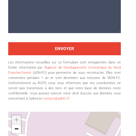
Les informations recueillies sur ce formulaire sont enregistrées dans un
fichier informatisé par l'
Agence de Développement économique du Nord
Franche-Comté
(ADN-FC) pour permettre de vous recontacter. Elles sont
conservées pendant 1 an et sont destinées aux missions de l’ADN-FC.
Conformément au RGPD, nous vous informons que vos coordonnées ne
seront pas transmises à des tiers et que notre base de données reste
confidentielle. Vous pouvez exercer votre droit d’accès aux données vous
concernant à l'adresse
contact@adnfc.fr
+
−