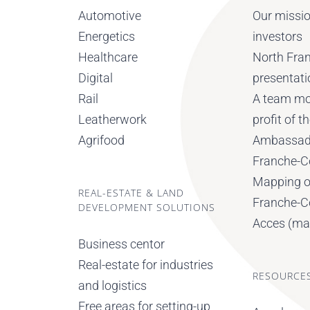
Automotive
Our missi
Energetics
investors
Healthcare
North Fra
Digital
presentati
Rail
A team mob
Leatherwork
profit of 
Agrifood
Ambassad
Franche-
Mapping o
REAL-ESTATE & LAND
Franche-
DEVELOPMENT SOLUTIONS
Acces (ma
Business centor
Real-estate for industries
RESOURCE
and logistics
Free areas for setting-up