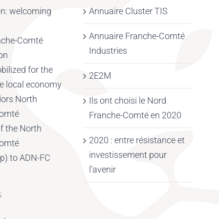
on: welcoming
Annuaire Cluster TIS
Annuaire Franche-Comté
nche-Comté
Industries
on
ilized for the
2E2M
the local economy
ors North
Ils ont choisi le Nord
Comté
Franche-Comté en 2020
f the North
2020 : entre résistance et
Comté
investissement pour
p) to ADN-FC
l’avenir
S